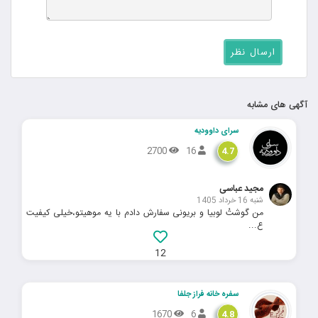
آگهی های مشابه
سرای داوودیه
2700
16
4.7
مجید عباسی
شنبه 16 خرداد 1405
من گوشتُ لوبیا و بریونی سفارش دادم با یه موهیتو،خیلی کیفیت
ع...
12
سفره خانه فراز جلفا
1670
6
4.8