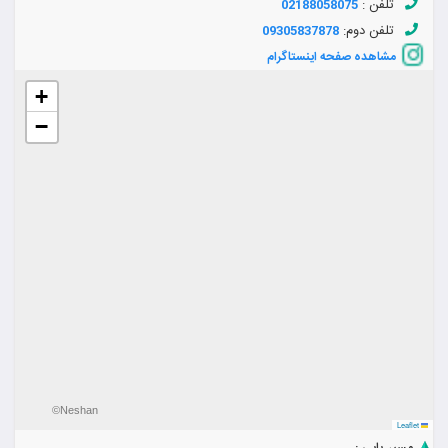
تلفن :
02188058075
تلفن دوم:
09305837878
مشاهده صفحه اینستاگرام
+
−
©Neshan
Leaflet