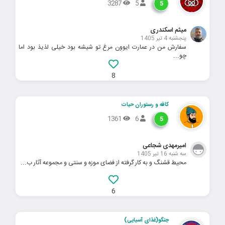
3287
5
5
میثم اسکندری
پنجشنبه 4 تیر 1405
سفارش من در عمارت ایوون مرغ تو شیشه بود خیلی لذیذ بود اما
چو...
8
کافه و رستوران حیات
1361
6
5
امیرمهدی شجاعی
سه شنبه 16 تیر 1405
محیط قشنگ و به کار گرفته از فضای موزه و سنتی و مجموعه آثار ب...
6
جنگو(غذای آسیایی)