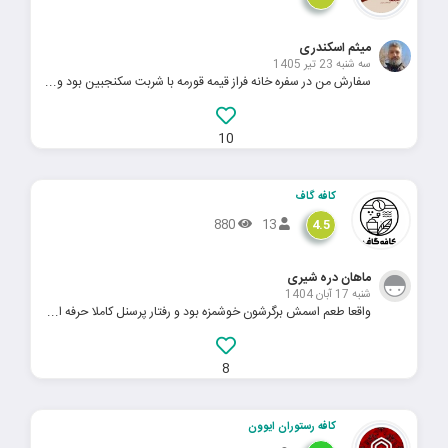
میثم اسکندری
سه شنبه 23 تیر 1405
سفارش من در سفره خانه فراز قیمه قورمه با شربت سکنجبین بود و...
10
کافه گاف
880
13
4.5
ماهان دره شیری
شنبه 17 آبان 1404
واقعا طعم اسمش برگرشون خوشمزه بود و رفتار پرسنل کاملا حرفه ا...
8
کافه رستوران ایوون