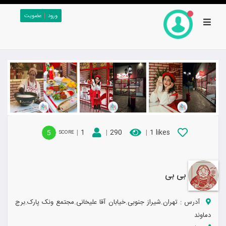
|
ورود
عضویت
|
1
|
290
|
1 likes
5
SCORE
بی بی
آدرس :
تهران.شیراز جنوبی.خیابان آقا علیخانی.مجتمع ونک پارک.برج
دماوند