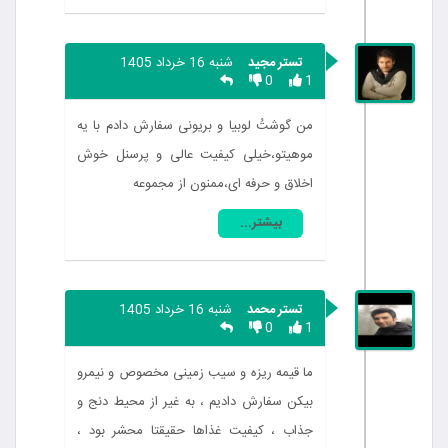
تستر مجید
شنبه 16 خرداد 1405
0
1
من گوشتُ لوبیا و بریونی سفارش دادم با یه
موهیتو،خیلی کیفیت عالی و پرسنل خوش
اخلاق و حرفه ای،ممنون از مجموعه
بیشتر...
تستر محمد
شنبه 16 خرداد 1405
0
1
ما قیمه ریزه و سیب زمینی مخصوص و نیمرو
بیکن سفارش دادیم ، به غیر از محیط دنج و
جذاب ، کیفیت غذاها حقیقتا محشر بود ،