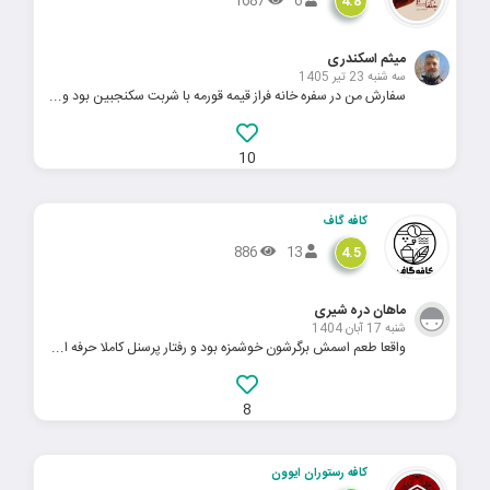
1687
6
4.8
میثم اسکندری
سه شنبه 23 تیر 1405
سفارش من در سفره خانه فراز قیمه قورمه با شربت سکنجبین بود و...
10
کافه گاف
886
13
4.5
ماهان دره شیری
شنبه 17 آبان 1404
واقعا طعم اسمش برگرشون خوشمزه بود و رفتار پرسنل کاملا حرفه ا...
8
کافه رستوران ایوون