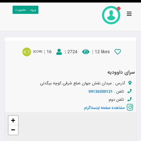
|
ورود
عضویت
|
16
|
2724
|
12 likes
4.7
SCORE
سرای داوودیه
آدرس :
میدان نقش جهان.ضلع شرقی.کوچه بیگدلی
تلفن :
09136300121
تلفن دوم:
مشاهده صفحه اینستاگرام
+
−