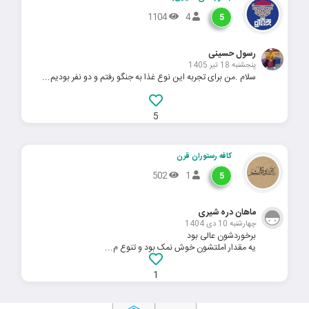
1104
4
5
رسول حسینی
پنجشنبه 18 تیر 1405
سلام .من برای تجربه این نوع غذا به جنگو رفتم و دو نفر بودیم...
5
کافه رستوران قرن
502
1
5
ماهان دره شیری
چهارشنبه 10 دی 1404
برخوردشون عالی بود
یه مقدار املتشون خوش نمک بود و تنوع م...
1