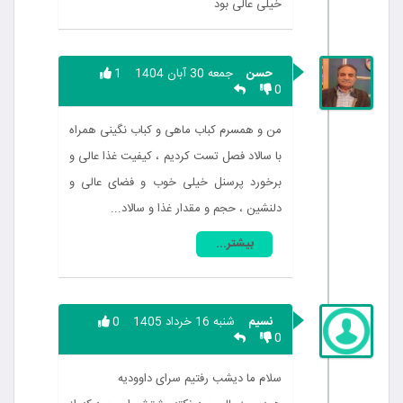
خیلی عالی بود
حسن
جمعه 30 آبان 1404
1
0
من و همسرم کباب ماهی و کباب نگینی همراه
با سالاد فصل تست کردیم ، کیفیت غذا عالی و
برخورد پرسنل خیلی خوب و فضای عالی و
دلنشین ، حجم و مقدار غذا و سالاد...
بیشتر...
نسيم
شنبه 16 خرداد 1405
0
0
سلام ما دیشب رفتیم سرای داوودیه