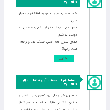
0
خود صاحب سرای داوودیه اخلاقشون بسیار
عالی
منتها من لیموناد سفارش دادم و طعمش رو
دوست نداشتم
فضای بیرون کافه خیلی قشنگ بود و واقعاااا
لذت بردم🥰...
بیشتر...
محمد جواد
جمعه 2 آبان 1404
0
0
همه چیز خیلی عالی بود فضای بسیار دلنشینی
داشتن با کلییی خلاقیت قیمت ها هم کاملا
مناسب بود 😍رفتار هم عالی بود مالیات هم