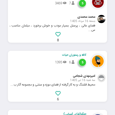
3469
7
5
محمد محمدی
جمعه 16 مرداد 1405
فضای عالی ، پرسنل بسیار مودب و خوش برخورد ، مبلمان مناسب ،
س...
8
کافه و رستوران حیات
1395
6
5
امیرمهدی شجاعی
سه شنبه 16 تیر 1405
محیط قشنگ و به کار گرفته از فضای موزه و سنتی و مجموعه آثار ب...
6
جنگو(غذای آسیایی)