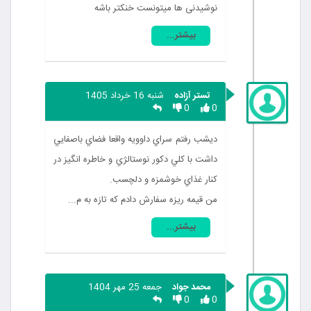
نوشیدنی ها میتونست خنکتر باشه
بیشتر...
تستر آزاده
شنبه 16 خرداد 1405
0
0
ديشب رفتم سراي داوويه واقعا فضاي باصفايي
داشت با كلي دكور نوستالژي و خاطره انگيز در
كنار غذاي خوشمزه و دلچسب.
من قيمه ريزه سفارش دادم كه تازه به م...
بیشتر...
محمد جواد
جمعه 25 مهر 1404
0
0