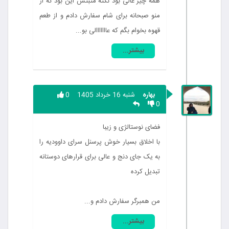
همه چیز عالی بود نکته مثبتش این بود که از
منو صبحانه برای شام سفارش دادم و از طعم
قهوه بخوام بگم که عااااااالی بو...
بیشتر...
بهاره
شنبه 16 خرداد 1405
0
0
فضای نوستالژی و زیبا
با اخلاق بسیار خوش پرسنل سرای داوودیه را
به یک جای دنج و عالی برای قرارهای دوستانه
تبدیل کرده
من همبرگر سفارش دادم و...
بیشتر...