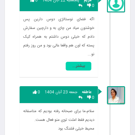
مریم
پنجشنبه 22 آبان 1404
0
0
اگه فضای نوستالژی دوس دارین پس
خوشتون میاد من چای به و دارچین سفارش
دادم که خیلی دوس داشتم به همراه کیک
پسته که اون هم واقعا عالی بود و من روز رفتم
نو...
بیشتر...
عاطفه
جمعه 23 آبان 1404
0
0
سلام،ما برای صبحانه رفته بودیم که متاسفانه
دیدیم فقط املت توی منو فعال هست.
محیط خیلی قشنگ بود