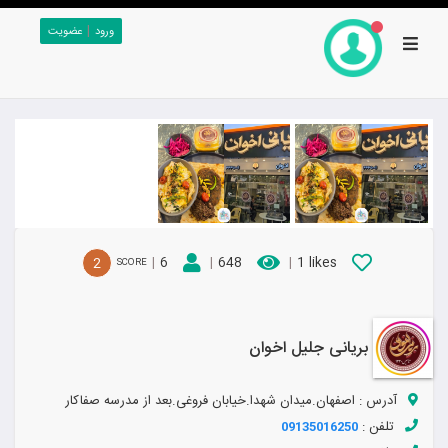
|
ورود
عضویت
|
6
|
648
|
1 likes
2
SCORE
بریانی جلیل اخوان
آدرس :
اصفهان.میدان شهدا.خیابان فروغی.بعد از مدرسه صفاکار
تلفن :
09135016250