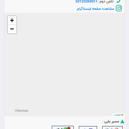
تلفن دوم:
03133350011
مشاهده صفحه اینستاگرام
+
−
©Neshan
Leaflet
مسیر یابی :